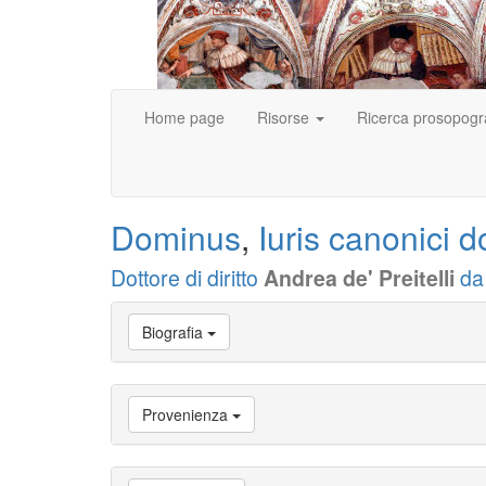
Home page
Risorse
Ricerca prosopogr
Dominus
,
Iuris canonici d
Dottore di diritto
Andrea de' Preitelli
da
Vai
Biografia
a
Biografia
Vai
a
Provenienza
Provenienza
Vai
a
Carriera