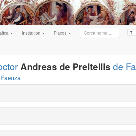
afica
Institution
Places
IT
octor
Andreas de Preitellis
de Fa
 Faenza