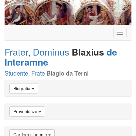
Toggle
navigati
Frater
,
Dominus
Blaxius
de
Interamne
Studente
,
Frate
Biagio da Terni
Vai
Biografia
a
Biografia
Vai
a
Provenienza
Provenienza
Vai
a
Carriera
Carriera studente