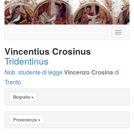
Toggle
navigati
Vincentius Crosinus
Tridentinus
Nob. studente di legge
Vincenzo Crosina
di
Trento
Vai
Biografia
a
Biografia
Vai
a
Provenienza
Provenienza
Vai
a