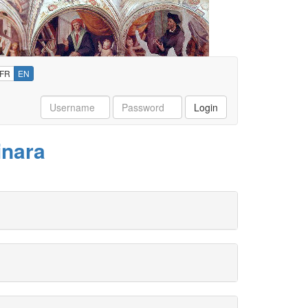
FR
EN
Username
Password
Login
inara