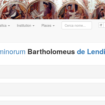
afica
Institution
Places
IT
 minorum
Bartholomeus
de Lend