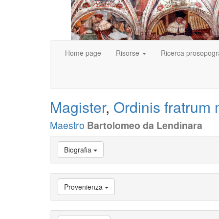
Home page
Risorse
Ricerca prosopogr
Magister
,
Ordinis fratrum
Maestro
Bartolomeo da Lendinara
Vai
Biografia
a
Biografia
Vai
a
Provenienza
Provenienza
Vai
a
Carriera