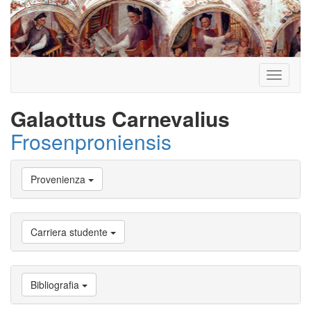
Toggle
navigati
Galaottus Carnevalius
Frosenproniensis
Vai
Provenienza
a
Biografia
Vai
a
Carriera studente
Provenienza
Vai
a
Carriera
Bibliografia
studente
Vai