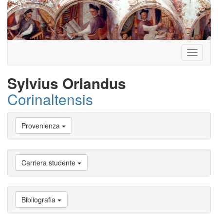
Toggle
navigati
Sylvius Orlandus
Corinaltensis
Vai
Provenienza
a
Biografia
Vai
a
Carriera studente
Provenienza
Vai
a
Carriera
Bibliografia
studente
Vai