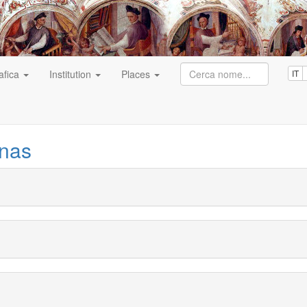
afica
Institution
Places
IT
inas