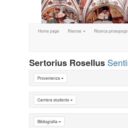
Home page
Risorse
Ricerca prosopogr
Sertorius Rosellus
Sent
Vai
Provenienza
a
Biografia
Vai
a
Carriera studente
Provenienza
Vai
a
Carriera
Bibliografia
studente