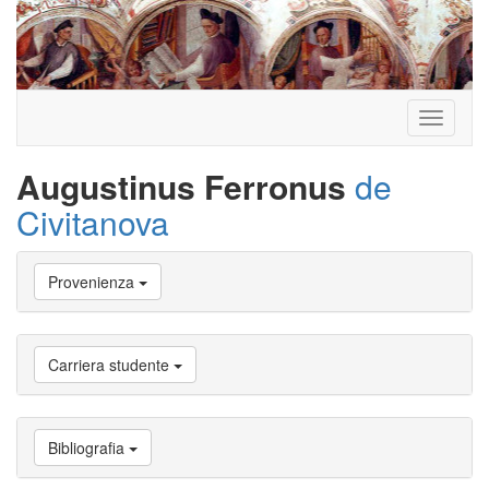
Toggle
navigati
Augustinus Ferronus
de
Civitanova
Vai
Provenienza
a
Biografia
Vai
a
Carriera studente
Provenienza
Vai
a
Carriera
Bibliografia
studente
Vai