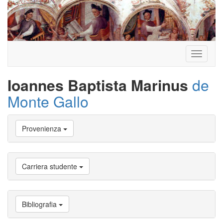
Toggle
navigati
Ioannes Baptista Marinus
de
Monte Gallo
Vai
Provenienza
a
Biografia
Vai
a
Carriera studente
Provenienza
Vai
a
Carriera
Bibliografia
studente
Vai