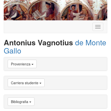
Toggle
navigati
Antonius Vagnotius
de Monte
Gallo
Vai
Provenienza
a
Biografia
Vai
a
Carriera studente
Provenienza
Vai
a
Carriera
Bibliografia
studente
Vai