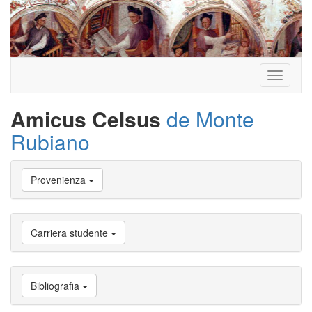
Toggle
navigati
Amicus Celsus
de Monte
Rubiano
Vai
Provenienza
a
Biografia
Vai
a
Carriera studente
Provenienza
Vai
a
Carriera
Bibliografia
studente
Vai