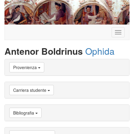
Toggle
navigati
Antenor Boldrinus
Ophida
Vai
Provenienza
a
Biografia
Vai
a
Carriera studente
Provenienza
Vai
a
Carriera
Bibliografia
studente
Vai
a
Attività