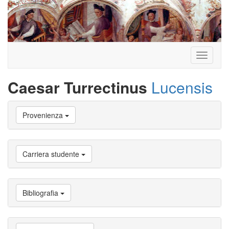
Toggle
navigati
Caesar Turrectinus
Lucensis
Vai
Provenienza
a
Biografia
Vai
a
Carriera studente
Provenienza
Vai
a
Carriera
Bibliografia
studente
Vai
a
Attività