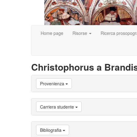
Home page
Risorse
Ricerca prosopogr
Christophorus a Brandi
Vai
Provenienza
a
Biografia
Vai
a
Carriera studente
Provenienza
Vai
a
Carriera
Bibliografia
studente