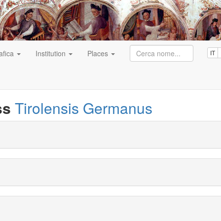
afica
Institution
Places
IT
ss
Tirolensis Germanus