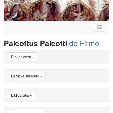
Toggle
navigati
Paleottus Paleotti
de Firmo
Vai
Provenienza
a
Biografia
Vai
a
Carriera studente
Provenienza
Vai
a
Carriera
Bibliografia
studente
Vai
a
Attività