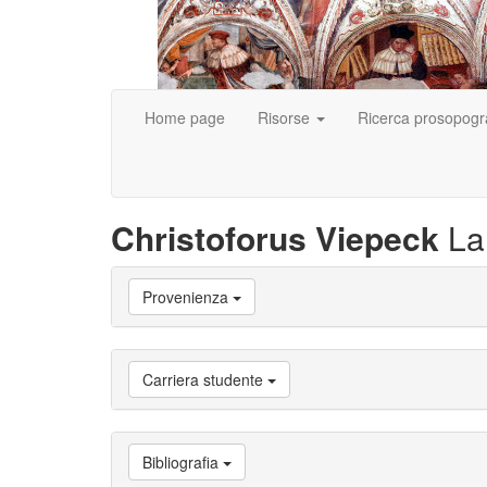
Home page
Risorse
Ricerca prosopogr
Christoforus Viepeck
La
Vai
Provenienza
a
Biografia
Vai
a
Carriera studente
Provenienza
Vai
a
Carriera
Bibliografia
studente