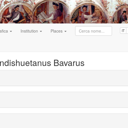
afica
Institution
Places
IT
ndishuetanus Bavarus