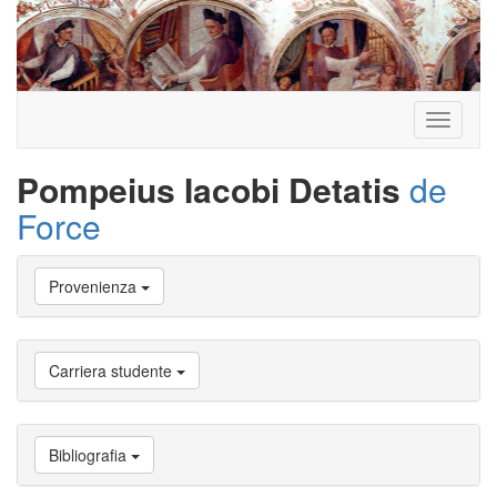
Toggle
navigati
Pompeius Iacobi Detatis
de
Force
Vai
Provenienza
a
Biografia
Vai
a
Carriera studente
Provenienza
Vai
a
Carriera
Bibliografia
studente
Vai