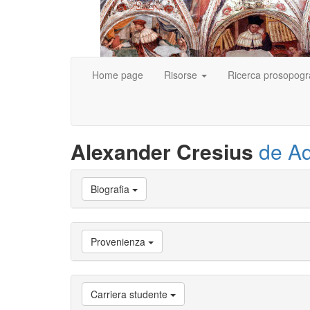
Home page
Risorse
Ricerca prosopogr
Alexander Cresius
de Aq
Vai
Biografia
a
Biografia
Vai
a
Provenienza
Provenienza
Vai
a
Carriera
Carriera studente
studente