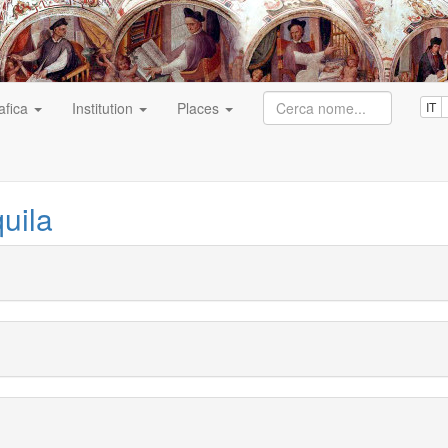
afica
Institution
Places
IT
uila