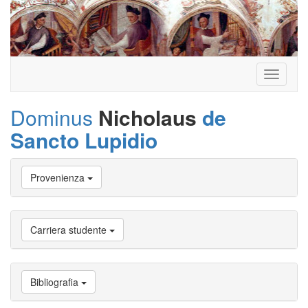
Toggle
navigati
Dominus
Nicholaus
de
Sancto Lupidio
Vai
Provenienza
a
Biografia
Vai
a
Carriera studente
Provenienza
Vai
a
Carriera
Bibliografia
studente
Vai