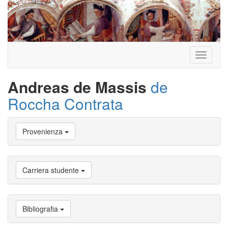
Toggle
navigati
Andreas de Massis
de
Roccha Contrata
Vai
Provenienza
a
Biografia
Vai
a
Carriera studente
Provenienza
Vai
a
Carriera
Bibliografia
studente
Vai