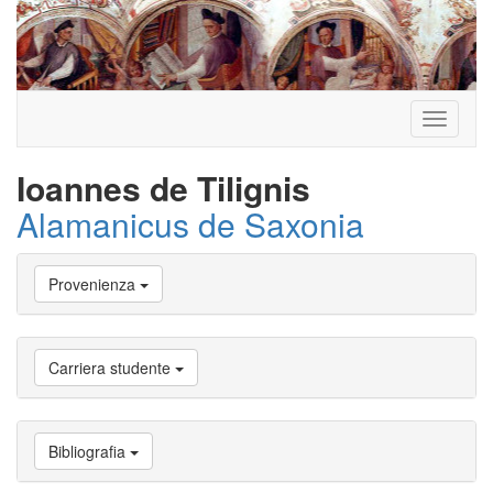
Toggle
navigati
Ioannes de Tilignis
Alamanicus de Saxonia
Vai
Provenienza
a
Biografia
Vai
a
Carriera studente
Provenienza
Vai
a
Carriera
Bibliografia
studente
Vai