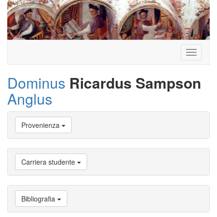
Toggle
navigati
Dominus
Ricardus Sampson
Anglus
Vai
Provenienza
a
Biografia
Vai
a
Carriera studente
Provenienza
Vai
a
Carriera
Bibliografia
studente
Vai