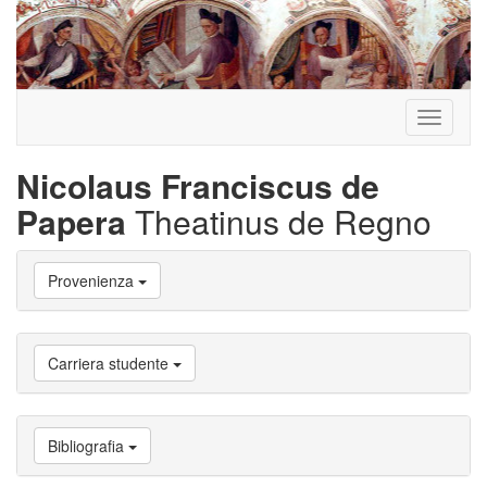
Toggle
navigati
Nicolaus Franciscus de
Papera
Theatinus de Regno
Vai
Provenienza
a
Biografia
Vai
a
Carriera studente
Provenienza
Vai
a
Carriera
Bibliografia
studente
Vai