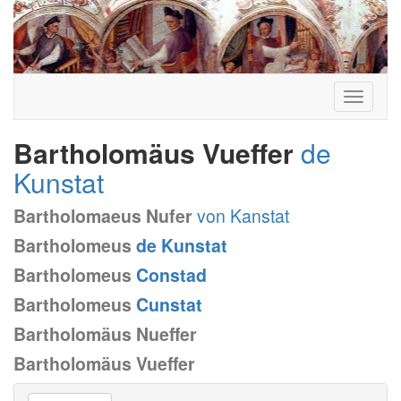
Toggle
navigati
Bartholomäus Vueffer
de
Kunstat
Bartholomaeus Nufer
von Kanstat
Bartholomeus
de Kunstat
Bartholomeus
Constad
Bartholomeus
Cunstat
Bartholomäus Nueffer
Bartholomäus Vueffer
Vai