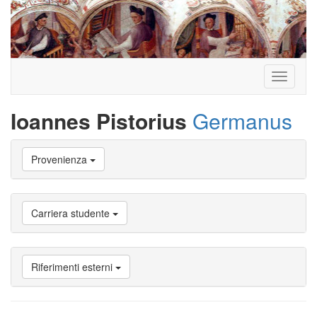
Toggle
navigati
Ioannes Pistorius
Germanus
Vai
Provenienza
a
Biografia
Vai
a
Carriera studente
Provenienza
Vai
a
Carriera
Riferimenti esterni
studente
Vai
a
Attività