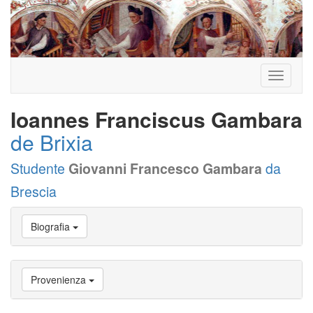
Toggle
navigati
Ioannes Franciscus Gambara
de Brixia
Studente
Giovanni Francesco Gambara
da
Brescia
Vai
Biografia
a
Biografia
Vai
a
Provenienza
Provenienza
Vai
a