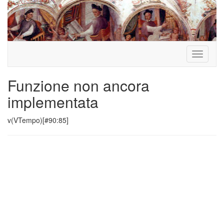
Toggle
navigati
Funzione non ancora
implementata
v(VTempo)[#90:85]