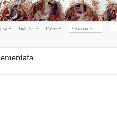
afica
Institution
Places
IT
lementata