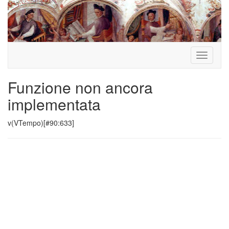
Toggle
navigati
Funzione non ancora
implementata
v(VTempo)[#90:633]