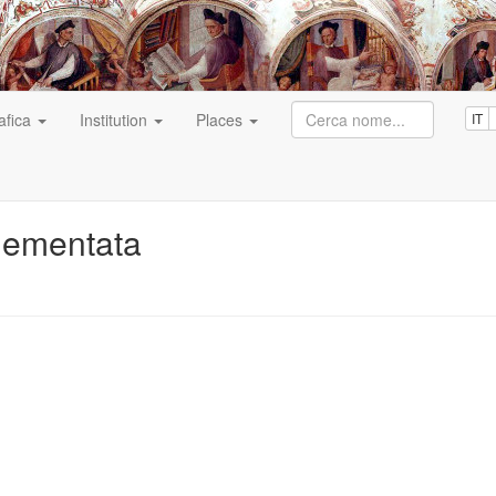
afica
Institution
Places
IT
lementata