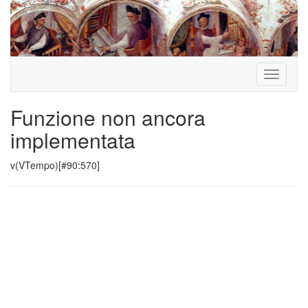
Toggle
navigati
Funzione non ancora
implementata
v(VTempo)[#90:570]