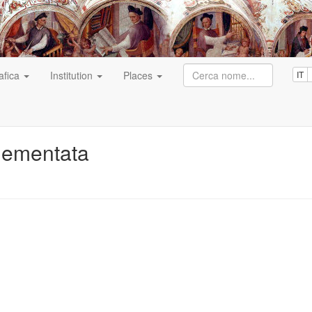
afica
Institution
Places
IT
lementata