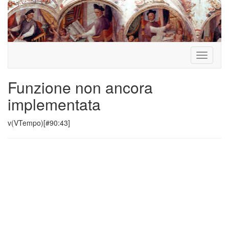
Toggle
navigati
Funzione non ancora
implementata
v(VTempo)[#90:43]