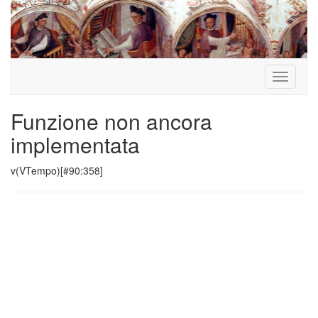
Toggle
navigati
Funzione non ancora
implementata
v(VTempo)[#90:358]