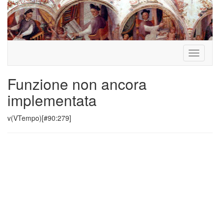
Toggle
navigati
Funzione non ancora
implementata
v(VTempo)[#90:279]