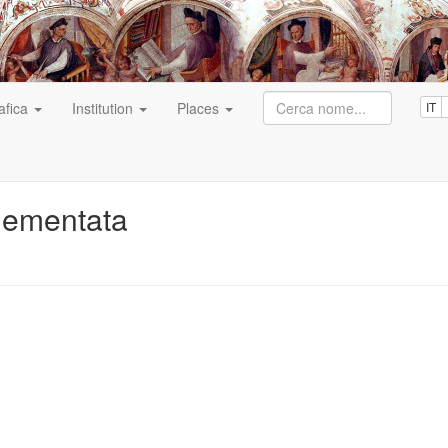
afica
Institution
Places
IT
lementata