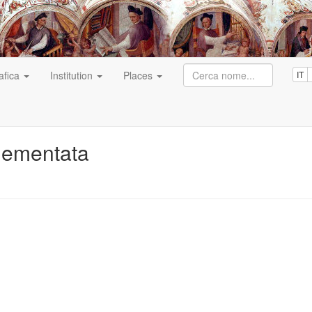
afica
Institution
Places
IT
lementata