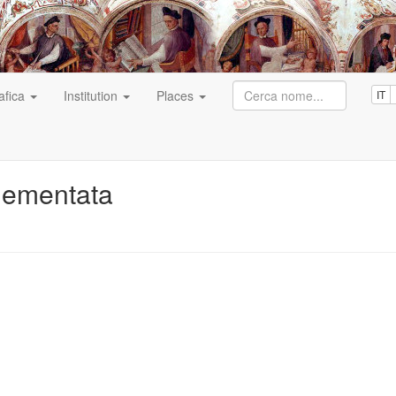
afica
Institution
Places
IT
lementata