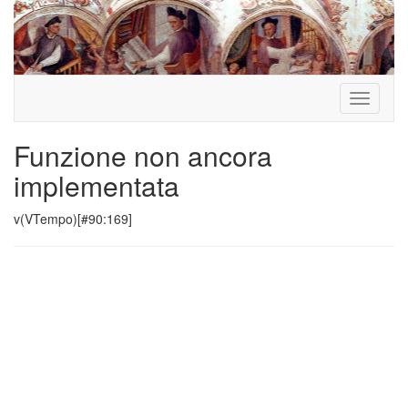
Toggle
navigati
Funzione non ancora
implementata
v(VTempo)[#90:169]