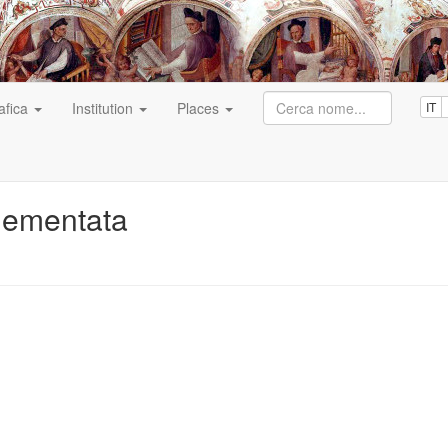
afica
Institution
Places
IT
lementata