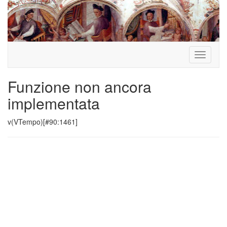
Toggle
navigati
Funzione non ancora
implementata
v(VTempo)[#90:1461]