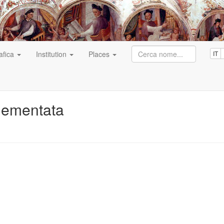
afica
Institution
Places
IT
lementata