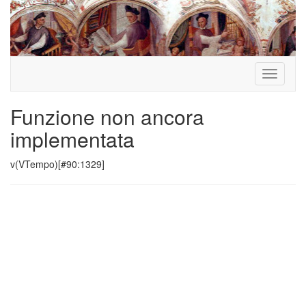
Toggle
navigati
Funzione non ancora
implementata
v(VTempo)[#90:1329]