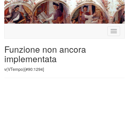
Toggle
navigati
Funzione non ancora
implementata
v(VTempo)[#90:1294]