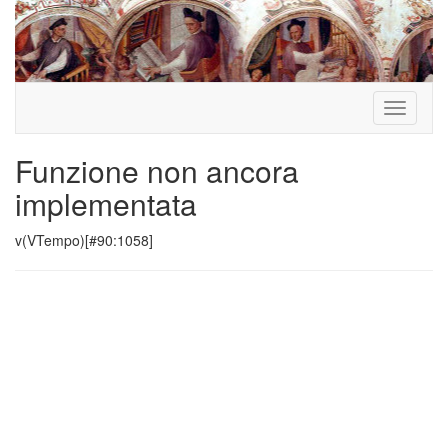
Toggle
navigati
Funzione non ancora
implementata
v(VTempo)[#90:1058]