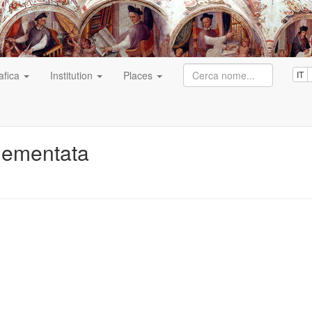
afica
Institution
Places
IT
lementata