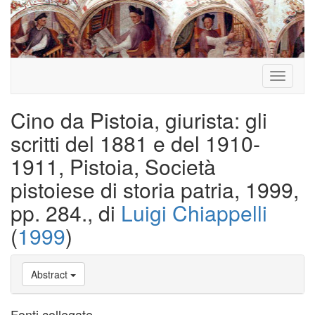
Toggle
navigati
Cino da Pistoia, giurista: gli
scritti del 1881 e del 1910-
1911, Pistoia, Società
pistoiese di storia patria, 1999,
pp. 284., di
Luigi Chiappelli
(
1999
)
Abstract
Fonti collegate