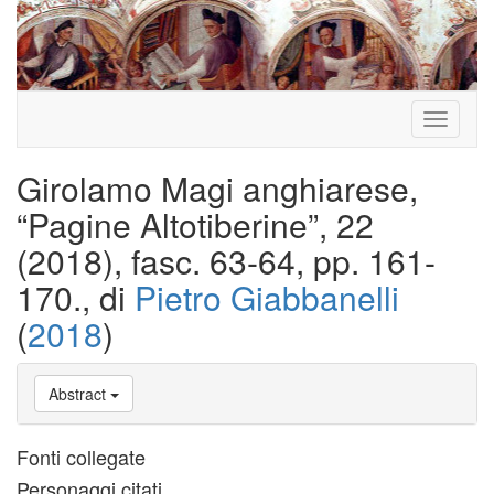
Toggle
navigati
Girolamo Magi anghiarese,
“Pagine Altotiberine”, 22
(2018), fasc. 63-64, pp. 161-
170., di
Pietro Giabbanelli
(
2018
)
Abstract
Fonti collegate
Personaggi citati