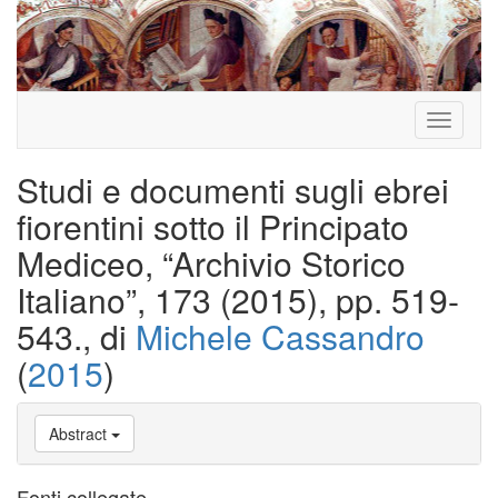
Toggle
navigati
Studi e documenti sugli ebrei
fiorentini sotto il Principato
Mediceo, “Archivio Storico
Italiano”, 173 (2015), pp. 519-
543., di
Michele Cassandro
(
2015
)
Abstract
Fonti collegate