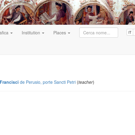
afica
Institution
Places
IT
 Francisci
de Perusio, porte Sancti Petri
(
teacher
)